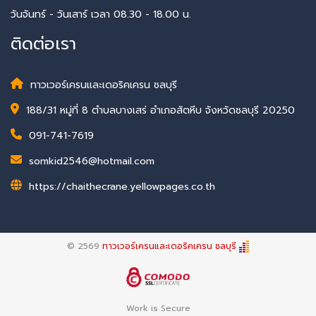
วันจันทร์ - วันเสาร์ เวลา 08.30 - 18.00 น.
ติดต่อเรา
ทาวเวอร์เครนและเดอริคเครน ชลบุรี
188/31 หมู่ที่ 8 ตำบลบางเสร่ อำเภอสัตหีบ จังหวัดชลบุรี 20250
091-741-7619
somkid2546@hotmail.com
https://chaithecrane.yellowpages.co.th
© 2569
ทาวเวอร์เครนและเดอริคเครน ชลบุรี
Work is Secure